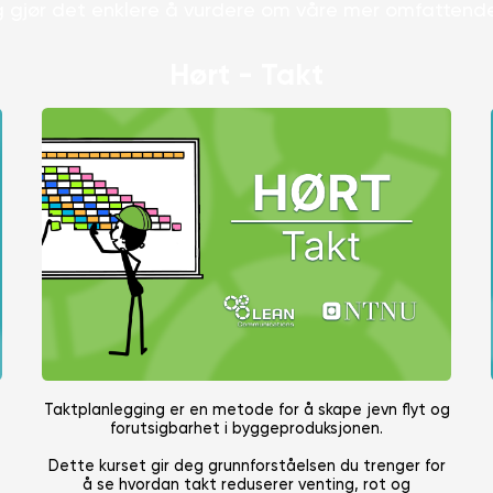
og gjør det enklere å vurdere om våre mer omfattende 
Hørt - Takt
Taktplanlegging er en metode for å skape jevn flyt og
forutsigbarhet i byggeproduksjonen.
Dette kurset gir deg grunnforståelsen du trenger for
å se hvordan takt reduserer venting, rot og