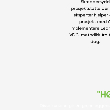
Skreddersydd
prosjektstøtte der
eksperter hjelper 
prosjekt med 
implementere Lea
VDC-metodikk fra f
dag.
"HØ
Disse kursene gir en grunnleggende