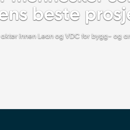
ens beste prosj
e aktør innen Lean og VDC for bygg- og a