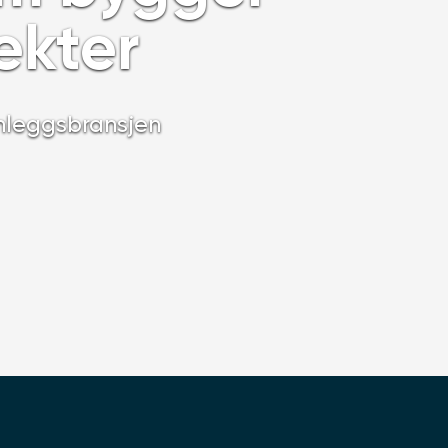
ekter
nleggsbransjen