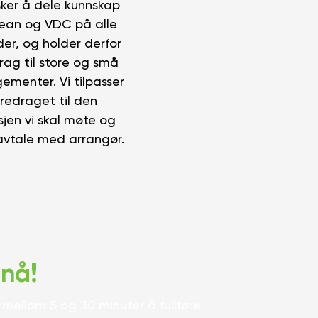
sker å dele kunnskap
ean og VDC på alle
er, og holder derfor
rag til store og små
ementer. Vi tilpasser
oredraget til den
sjen vi skal møte og
avtale med arrangør.
 nå!
 mellom 5 og 30 minuter å fullføre.