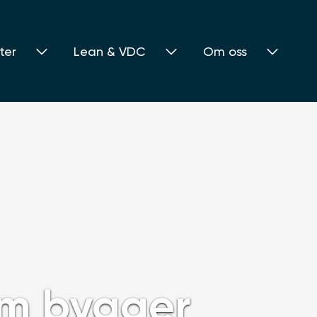
ter
Lean & VDC
Om oss
om bygger