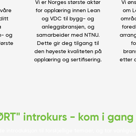
Vi er Norges største aktør
Vi øn
 våre
for opplæring innen Lean
om L
ditt
og VDC til bygg- og
områd
å
anleggsbransjen, og
fored
n- og
samarbeider med NTNU.
arrang
ørste
Dette gir deg tilgang til
f
den høyeste kvaliteten på
bran
opplæring og sertifisering.
etter 
RT" introkurs - kom i gang
 introduksjon til forskjellige temaer, og tar vanligvis