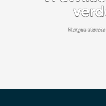
verd
Norges størst