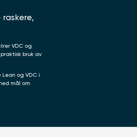
 raskere,
strer VDC og
 praktisk bruk av
e Lean og VDC i
d med mål om